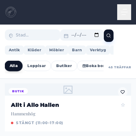
Antik
Kläder
Möbler
Barn
Verktyg
Böcker
Alla
Loppisar
Butiker
Boka bord
Öppet i
45 TRÄFFAR
BUTIK
Allt i Allo Hallen
Hammenhög
STÄNGT (11:00-17:00)