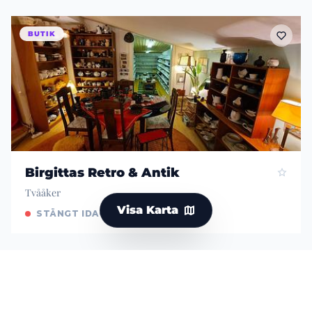
BUTIK
Birgittas Retro & Antik
Tvååker
Visa Karta
STÄNGT IDAG
BUTIK
Brygghusets Secondhand