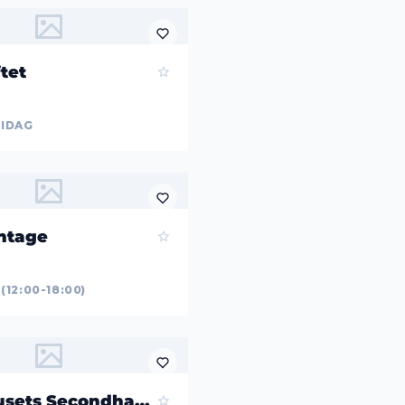
tet
 IDAG
ntage
12:00-18:00)
Brygghusets Secondhand