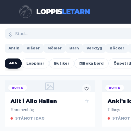
LOPPIS
LETARN
Antik
Kläder
Möbler
Barn
Verktyg
Böcker
Alla
Loppisar
Butiker
Boka bord
Öppet i
BUTIK
BUTIK
Allt i Allo Hallen
Anki's l
Hammenhög
Ullånger
STÄNGT IDAG
STÄNGT (