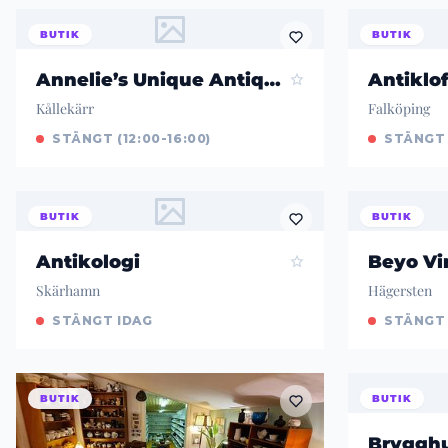
BUTIK
BUTIK
Annelie’s Unique Antique AB
Antiklof
Kållekärr
Falköping
STÄNGT (12:00-16:00)
STÄNGT
BUTIK
BUTIK
Antikologi
Beyo Vi
Skärhamn
Hägersten
STÄNGT IDAG
STÄNGT (
BUTIK
BUTIK