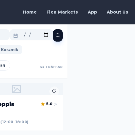
Home
Flea Markets
App
About Us
Keramik
dag
45 TRÄFFAR
oppis
5.0
(1)
12:00-18:00)