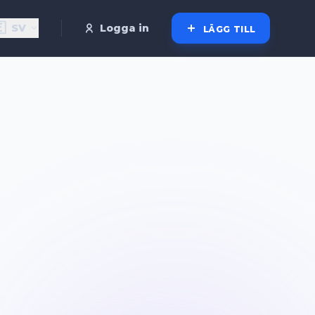

SV
Logga in
LÄGG TILL