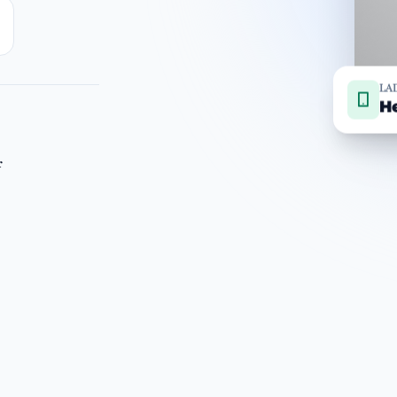
LA
He
r