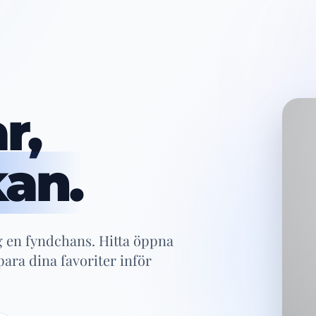
r,
kan.
g en fyndchans. Hitta öppna
para dina favoriter inför