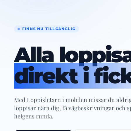
FINNS NU TILLGÄNGLIG
Alla loppisa
direkt i fic
Med Loppisletarn i mobilen missar du aldri
loppisar nära dig, få vägbeskrivningar och s
helgens runda.