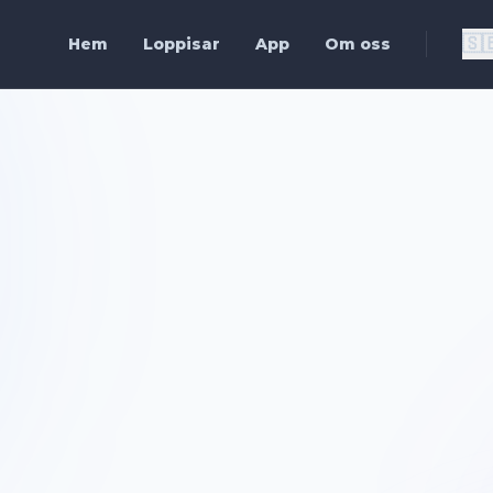
🇸
Hem
Loppisar
App
Om oss