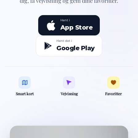
dig, få vejvisning og gem dine favoritter.
Hent i
App Store
Hent det i
Google Play
Smart kort
Vejvisning
Favoritter