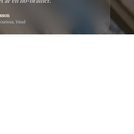
t är en no-brainer."
rsson
Kuriosa, Ystad
En del av Bingsviken Consulting AB
Org nr: 559249-2580