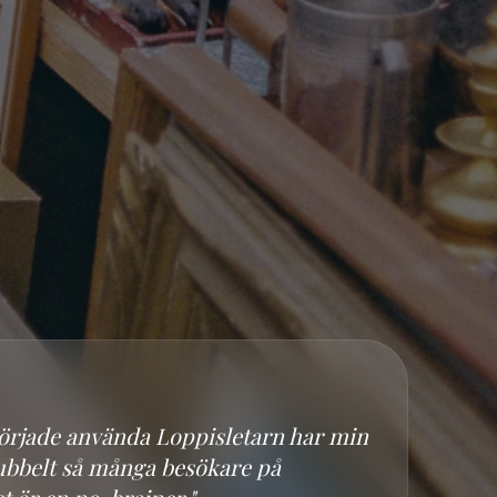
började använda Loppisletarn har min
dubbelt så många besökare på