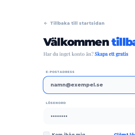
Tillbaka till startsidan
Välkommen
till
Har du inget konto än?
Skapa ett gratis
E-POSTADRESS
LÖSENORD
Kom ihåg mig
Glömt l