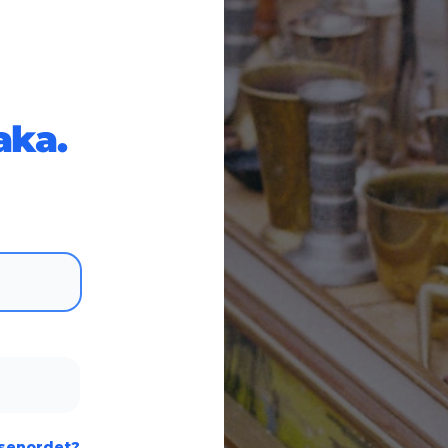
baka.
ösenordet?