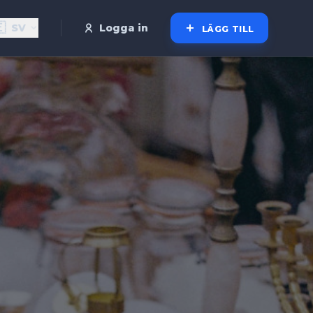

SV
Logga in
LÄGG TILL