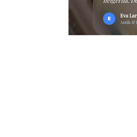
helgerna. De
Eva La
E
Antik & 
UTFORSKA
SUPPORT & VILLKOR
About
Integritetspolicy
Vår app
Användarvillkor
Blogg
info@loppisletarn.se