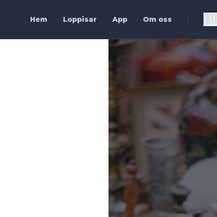
🇸
Hem
Loppisar
App
Om oss